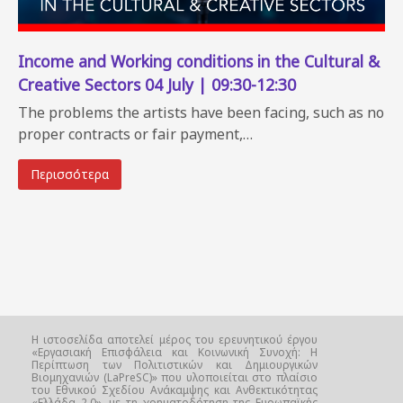
Income and Working conditions in the Cultural &
Creative Sectors 04 July | 09:30-12:30
The problems the artists have been facing, such as no
proper contracts or fair payment,…
Περισσότερα
Η ιστοσελίδα αποτελεί μέρος του ερευνητικού έργου
«Εργασιακή Επισφάλεια και Κοινωνική Συνοχή: Η
Περίπτωση των Πολιτιστικών και Δημιουργικών
Βιομηχανιών (LaPreSC)» που υλοποιείται στο πλαίσιο
του Εθνικού Σχεδίου Ανάκαμψης και Ανθεκτικότητας
«Ελλάδα 2.0», με τη χρηματοδότηση της Ευρωπαϊκής