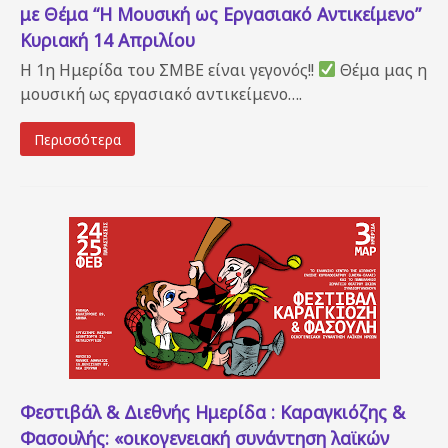
με Θέμα “Η Μουσική ως Εργασιακό Αντικείμενο”
Κυριακή 14 Απριλίου
Η 1η Ημερίδα του ΣΜΒΕ είναι γεγονός!!
Θέμα μας η
μουσική ως εργασιακό αντικείμενο….
Περισσότερα
Φεστιβάλ & Διεθνής Ημερίδα : Καραγκιόζης &
Φασουλής: «οικογενειακή συνάντηση λαϊκών