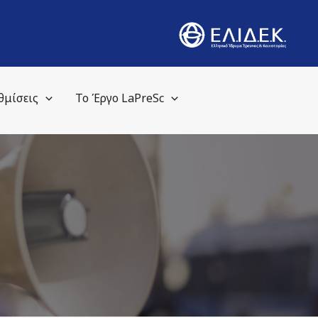
θμίσεις
Το Έργο LaPreSc