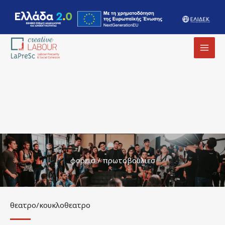
MAI
MEN
φορεισ / πρωτοβουλιεσ
θεατρο/κουκλοθεατρο