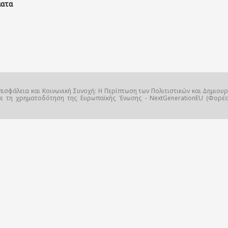
ματα
πισφάλεια και Κοινωνική Συνοχή: Η Περίπτωση των Πολιτιστικών και Δημιουρ
με τη χρηματοδότηση της Ευρωπαϊκής Ένωσης - NextGenerationEU (Φορέας 