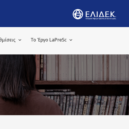
θμίσεις
Το Έργο LaPreSc