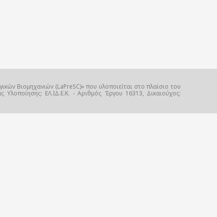
γικών Βιομηχανιών (LaPreSC)» που υλοποιείται στο πλαίσιο του
Υλοποίησης: ΕΛ.ΙΔ.Ε.Κ. - Αριθμός Έργου 16313, Δικαιούχος: