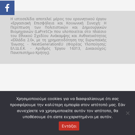
Η ιστοσελίδα αποτελεί μέρος του ερευνητικού έργου
«Εργασιακή Επισφάλεια και Κοινωνική Συνοχή: Η
Περίπτωση των Πολιτιστικών και Δημιουργικών
Βιομηχανιών (LaPreSC)» που υλοποιείται στο πλαίσιο
του Εθνικού Σχεδίου Ανάκαμψης και Ανθεκτικότητας
«Ελλάδα 2.0», με τη χρηματοδότηση της Ευρωπαϊκής
Ένωσης - NextGenerationEU (Φορέας Υλοποίησης:
ΕΛ.ΙΔ.Ε.Κ. - Αριθμός Έργου 16313, Δικαιούχος:
Πανεπιστήμιο Κρήτης).
Χρησιμοποιούμε cookies για να διασφαλίσουμε ότι σας
προσφέρουμε την καλύτερη εμπειρία στον ιστότοπό μας. Εάν
συνεχίσετε να χρησιμοποιείτε αυτόν τον ιστότοπο, θα
υποθέσουμε ότι είστε ευχαριστημένοι με αυτόν.
Εντάξει