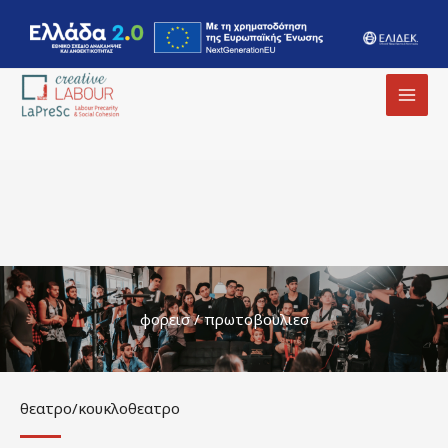
MAI
MEN
φορεισ / πρωτοβουλιεσ
θεατρο/κουκλοθεατρο