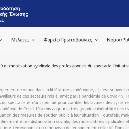
Μελέτες
Φορείς/Πρωτοβουλίες
Νόμοι/Ρυ
9 et mobilisation syndicale des professionnels du spectacle: l’initiat
 largement reconnue dans la littérature académique, elle est souvent r
vailleurs de ces secteurs mis à l’arrêt par la pandémie de Covid-19. 
s du spectacle et n’ont rien fait pour combler les lacunes des système
andémie de Covid-19 a mis au jour la très grande vulnérabilité des trav
équation des mesures de soutien public à leur situation. Toutefois, malg
confinement et de distanciation sociale, des mobilisations syndica
u le jour, témoignant d’un renouveau de l’engagement collectif. Dans 