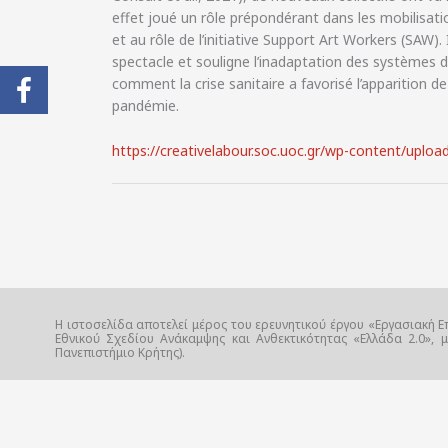
effet joué un rôle prépondérant dans les mobilisati
et au rôle de l’initiative Support Art Workers (SAW).
spectacle et souligne l’inadaptation des systèmes d
comment la crise sanitaire a favorisé l’apparition de
pandémie.
https://creativelabour.soc.uoc.gr/wp-content/up
Η ιστοσελίδα αποτελεί μέρος του ερευνητικού έργου «Εργασιακή Ε
Εθνικού Σχεδίου Ανάκαμψης και Ανθεκτικότητας «Ελλάδα 2.0», 
Πανεπιστήμιο Κρήτης).