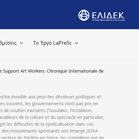
θμίσεις
Το Έργο LaPreSc
ive Support Art Workers. Chronique Internationale de
estée invisible aux yeux des décideurs politiques et
Très souvent, les gouvernements n’ont pas pris en
s de soutien existants (Tsioulakis, FitzGibbon,
ailleurs de la culture et du spectacle en particulier,
ré les difficultés de la syndicalisation dans ces
les et des mouvements spontanés ont émergé (IDEA
le secteur du théâtre en Grèce, les comédiens ont en