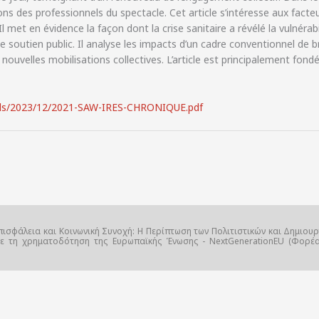
ons des professionnels du spectacle. Cet article s’intéresse aux fact
 Il met en évidence la façon dont la crise sanitaire a révélé la vulnéra
e soutien public. Il analyse les impacts d’un cadre conventionnel de 
 nouvelles mobilisations collectives. L’article est principalement fondé
loads/2023/12/2021-SAW-IRES-CHRONIQUE.pdf
πισφάλεια και Κοινωνική Συνοχή: Η Περίπτωση των Πολιτιστικών και Δημιουρ
με τη χρηματοδότηση της Ευρωπαϊκής Ένωσης - NextGenerationEU (Φορέας 