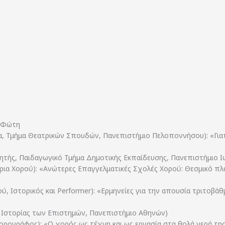
ς Φώτη
 Τμήμα Θεατρικών Σπουδών, Πανεπιστήμιο Πελοποννήσου): «Γιατί
ητής, Παιδαγωγικό Τμήμα Δημοτικής Εκπαίδευσης, Πανεπιστήμιο Ι
α Χορού): «Ανώτερες Επαγγελματικές Σχολές Χορού: Θεσμικό πλαί
, Ιστορικός και Performer): «Ερμηνείες για την απουσία τριτοβά
 Ιστορίας των Επιστημών, Πανεπιστήμιο Αθηνών)
 Χορογράφος): «Ο χορός ως τέχνη και ως εργασία στα θολά νερά τ