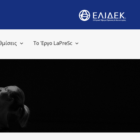
θμίσεις
Το Έργο LaPreSc