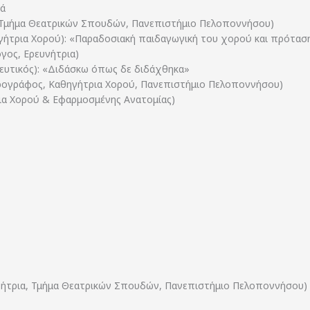
τά
α, Τμήμα Θεατρικών Σπουδών, Πανεπιστήμιο Πελοποννήσου)
ήτρια Χορού): «Παραδοσιακή παιδαγωγική του χορού και πρόταση 
γος, Ερευνήτρια)
ευτικός): «Διδάσκω όπως δε διδάχθηκα»
ορογράφος, Καθηγήτρια Χορού, Πανεπιστήμιο Πελοποννήσου)
ια Χορού & Εφαρμοσμένης Ανατομίας)
ηγήτρια, Τμήμα Θεατρικών Σπουδών, Πανεπιστήμιο Πελοποννήσου)