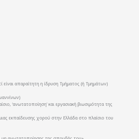
 είναι απαραίτητη η ίδρυση Τμήματος (ή Τμημάτων)
ωαννίνων)
σιο, ‘ανωτατοποίηση’ και εργασιακή βιωσιμότητα της
θμιας εκπαίδευσης χορού στην Ελλάδα στο πλαίσιο του
ης μη ανωτατοποίησης της σπουδής του»