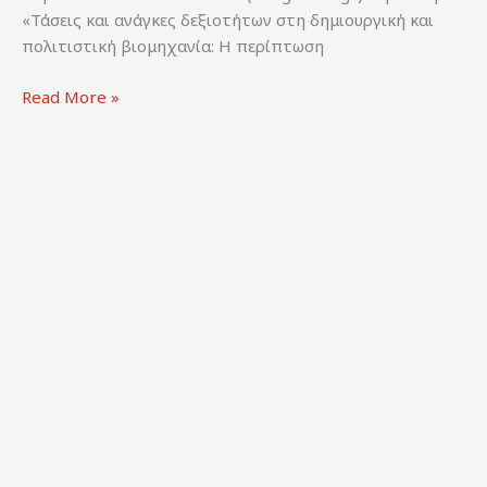
«Τάσεις και ανάγκες δεξιοτήτων στη δημιουργική και
πολιτιστική βιομηχανία: Η περίπτωση
ΙΜΕ-
Read More »
ΓΣΕΒΕΕ
(2019).
Τάσεις
και
ανάγκες
δεξιοτήτων
στη
δημιουργική
και
πολιτιστική
βιομηχανία:
Η
περίπτωση
του
οπτικοακουστικού