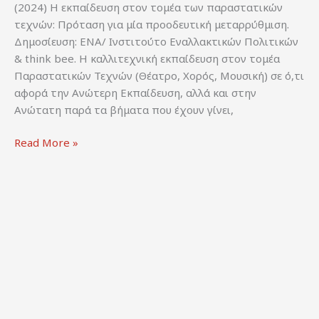
(2024) Η εκπαίδευση στον τομέα των παραστατικών
τεχνών: Πρόταση για μία προοδευτική μεταρρύθμιση.
Δημοσίευση: ΕΝΑ/ Ινστιτούτο Εναλλακτικών Πολιτικών
& think bee. Η καλλιτεχνική εκπαίδευση στον τομέα
Παραστατικών Τεχνών (Θέατρο, Χορός, Μουσική) σε ό,τι
αφορά την Ανώτερη Εκπαίδευση, αλλά και στην
Ανώτατη παρά τα βήματα που έχουν γίνει,
Γαβρόγλου,
Read More »
Κ.,
Στρατής,
Κ.
&
Πολυμενέας-
Λιοντήρης,
Θ.
(2024)
Η
εκπαίδευση