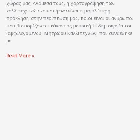
χώρας μας. Ανάμεσά τους, η χαρτογράφηση των
καλλιτεχνικών κοινοτήτων είναι η μεγαλύτερη
πρόκληση: στην περίπτωσή μας, ποιοι είναι οι άνθρωποι
που βιοπορίζονται κάνοντας μουσική. Η δημιουργία του
(αμφιλεγόμενου) Μητρώου Καλλιτεχνών, που συνδέθηκε
με
Μουσικοί
Read More »
σε
Δράση
(2022).
Έρευνα
Χαρτογράφησης
των
Μουσικών
σε
Κρίση