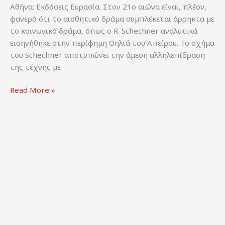
Αθήνα: Εκδόσεις Ευρασία. Στον 21ο αιώνα είναι, πλέον,
φανερό ότι το αισθητικό δράμα συμπλέκεται άρρηκτα με
το κοινωνικό δράμα, όπως ο R. Schechner αναλυτικά
εισηγήθηκε στην περίφημη Θηλιά του Απείρου. Το σχήμα
του Schechner αποτυπώνει την άμεση αλληλεπίδραση
της τέχνης με
Προύσαλη,
Read More »
Ε.
(Επιμ.).
(2023).
Παραστατικές
Τέχνες
στον
21ο
αιώνα.
Σύγχρονες
Πρακτικές
και