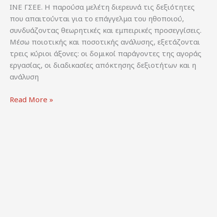
ΙΝΕ ΓΣΕΕ. Η παρούσα μελέτη διερευνά τις δεξιότητες
που απαιτούνται για το επάγγελμα του ηθοποιού,
συνδυάζοντας θεωρητικές και εμπειρικές προσεγγίσεις.
Μέσω ποιοτικής και ποσοτικής ανάλυσης, εξετάζονται
τρεις κύριοι άξονες: οι δομικοί παράγοντες της αγοράς
εργασίας, οι διαδικασίες απόκτησης δεξιοτήτων και η
ανάλυση
Κάρουλας,
Read More »
Γ.
(2024).
Μελέτη
διάγνωσης
δεξιοτήτων:
Μια
θεωρητική
και
εμπειρική
προσέγγιση