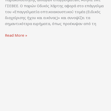
ΓΣΕΒΕΕ. Ο παρών Οδικός Χάρτης αφορά στο επάγγελμα
του «Επαγγελματία οπτικοακουστικού τομέα (Ειδικός
διαχείρισης ήχου και εικόνας)» και συνοψίζει τα
σημαντικότερα ευρήματα, όπως προέκυψαν από τη
Ηλιοπούλου
Read More »
Ε.
&
ΙΜΕ
ΓΣΕΒΕΕ
(2021).
Οδικός
χάρτης
προσαρμογής
του
επαγγέλματος
«Επαγγελματίας
οπτικοακουστικού