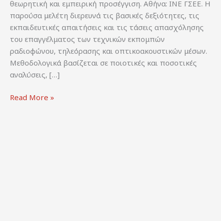
θεωρητική και εμπειρική προσέγγιση. Αθήνα: ΙΝΕ ΓΣΕΕ. Η
παρούσα μελέτη διερευνά τις βασικές δεξιότητες, τις
εκπαιδευτικές απαιτήσεις και τις τάσεις απασχόλησης
του επαγγέλματος των τεχνικών εκπομπών
ραδιοφώνου, τηλεόρασης και οπτικοακουστικών μέσων.
Μεθοδολογικά βασίζεται σε ποιοτικές και ποσοτικές
αναλύσεις, […]
Γαϊτενίδης,
Read More »
Ν
(2025).
Μελέτη
διάγνωσης
δεξιοτήτων
επαγγέλματος
3521
«Τεχνικοί
εκπομπών
ραδιοφώνου