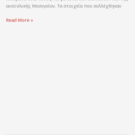
ανατολικής Μεσογείου. Τα στοιχεία που συλλέχθηκαν
ΑΠΤΑΛΙΚΟ
Read More »
ΑΜΚΕ
(2020).
Χαρτογράφηση
της
κοινότητας
των
μουσικών
που
δραστηριοποιούνται
στο
χώρο
του
λαϊκού
πολιτισμού.