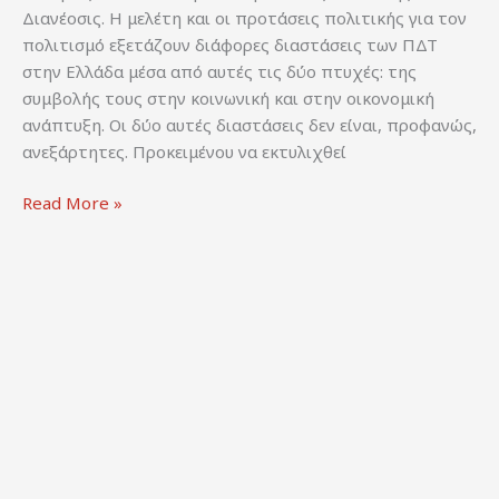
Διανέοσις. Η μελέτη και οι προτάσεις πολιτικής για τον
πολιτισμό εξετάζουν διάφορες διαστάσεις των ΠΔΤ
στην Ελλάδα μέσα από αυτές τις δύο πτυχές: της
συμβολής τους στην κοινωνική και στην οικονομική
ανάπτυξη. Οι δύο αυτές διαστάσεις δεν είναι, προφανώς,
ανεξάρτητες. Προκειμένου να εκτυλιχθεί
Γιαννόπουλος,
Read More »
Γ.,
κ.α.
(2023).
Απελευθερώνοντας
τις
δυνάμεις
του
πολιτισμού
–
Προτάσεις
πολιτικής.