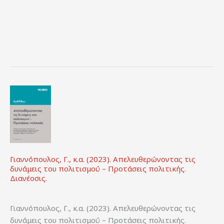
στον
τομέα
των
παραστατικών
τεχνών:
Πρόταση
για
μία
προοδευτική
μεταρρύθμιση.
Δημοσίευση:
ΕΝΑ/
Ινστιτούτο
Γιαννόπουλος, Γ., κ.α. (2023). Απελευθερώνοντας τις
Εναλλακτικών
δυνάμεις του πολιτισμού – Προτάσεις πολιτικής.
Πολιτικών
Διανέοσις.
&
think
Γιαννόπουλος, Γ., κ.α. (2023). Απελευθερώνοντας τις
bee.
δυνάμεις του πολιτισμού – Προτάσεις πολιτικής.