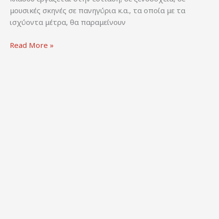
μουσικές σκηνές σε πανηγύρια κ.α., τα οποία με τα
ισχύοντα μέτρα, θα παραμείνουν
ΣΜΒΕ
Read More »
(2021).
Πανελλαδική
Έρευνα
του
Συλλόγου
Μουσικών
Βορείου
Ελλάδος
στην
Περίοδο
της
Πανδημίας
Covid-
19