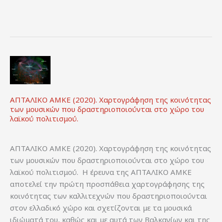
τομέα
(Ειδικός
διαχείρισης
ήχου
και
εικόνας)».
Μελέτη
του
Εργαστηρίου
ΑΠΤΑΛΙΚΟ ΑΜΚΕ (2020). Χαρτογράφηση της κοινότητας
των μουσικών που δραστηριοποιούνται στο χώρο του
πρόγνωσης
λαϊκού πολιτισμού.
και
παρακολούθησης
αλλαγών
ΑΠΤΑΛΙΚΟ ΑΜΚΕ (2020). Χαρτογράφηση της κοινότητας
επαγγελμάτων,
των μουσικών που δραστηριοποιούνται στο χώρο του
Αθήνα:
λαϊκού πολιτισμού. Η έρευνα της ΑΠΤΑΛΙΚΟ ΑΜΚΕ
ΙΜΕ
αποτελεί την πρώτη προσπάθεια χαρτογράφησης της
ΓΣΕΒΕΕ.
κοινότητας των καλλιτεχνών που δραστηριοποιούνται
στον ελλαδικό χώρο και σχετίζονται με τα μουσικά
ιδιώματά του, καθώς και με αυτά των Βαλκανίων και της